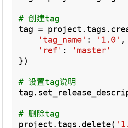
# 创建tag
tag = project.tags.crea
'tag_name'
: 
'1.0'
,

'ref'
: 
'master'
})

# 设置tag说明
tag.set_release_descri
# 删除tag
project.tags.delete(
'1