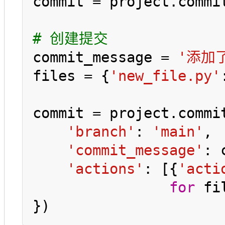
commit = project.commi
# 创建提交
commit_message = 
'添加
files = {
'new_file.py'
commit = project.commit
'branch'
: 
'main'
,

'commit_message'
: 
'actions'
: [{
'acti
for
 fi