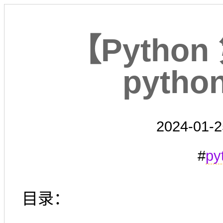
【Pytho
python
2024-01-2
#
py
目录：