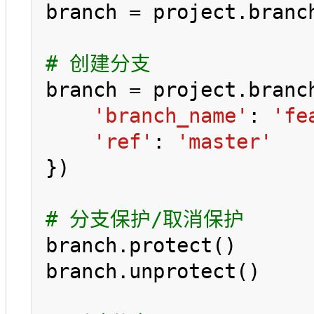
branch = project.branc
# 创建分支
branch = project.branch
'branch_name'
: 
'fe
'ref'
: 
'master'
})

# 分支保护/取消保护
branch.protect()

branch.unprotect()
