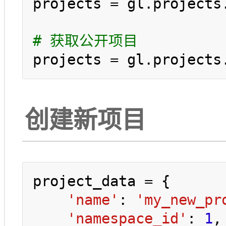
projects = gl.projects.
# 获取公开项目
projects = gl.projects
创建新项目
project_data = {

'name'
: 
'my_new_pr
'namespace_id'
: 
1
,