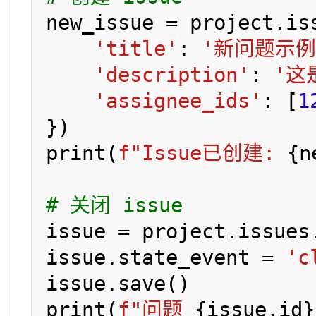
new_issue = project.iss
'title'
: 
'新问题示例
'description'
: 
'这
'assignee_ids'
: [
1
})

print(
f"Issue已创建: 
{n
# 关闭 issue
issue = project.issues
issue.state_event = 
'c
issue.save()

print(
f"问题 
{issue.id}