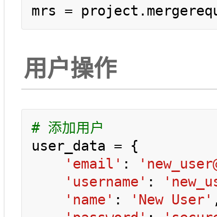
mrs = project.mergereq
用户操作
# 添加用户
user_data = {

'email'
: 
'new_user
'username'
: 
'new_u
'name'
: 
'New User'
,