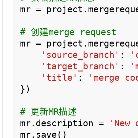
mr = project.mergereque
# 创建merge request
mr = project.mergereque
'source_branch'
: 
'
'target_branch'
: 
'
'title'
: 
'merge co
})

# 更新MR描述
mr.description = 
'New 
mr.save()
