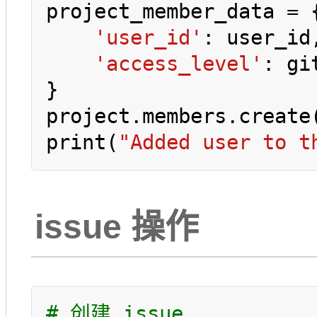
project_member_data = {
'user_id'
: user_id,
'access_level'
: gi
}

project.members.create(
print(
"Added user to t
issue 操作
# 创建 issue